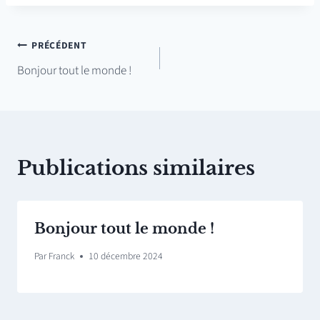
Navigation
PRÉCÉDENT
Bonjour tout le monde !
de
l’article
Publications similaires
Bonjour tout le monde !
Par
Franck
10 décembre 2024