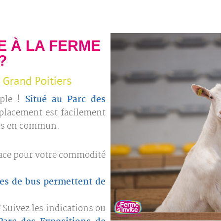
 À LA FERME
?
 Grand Poitiers
ple !
Situé au Parc des
placement est facilement
orts en commun.
ace pour votre commodité
nes de bus permettent de
 Suivez les indications ou