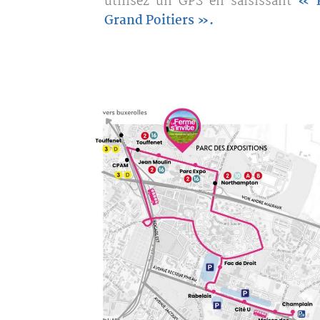
utilisez un GPS en saisissant
« P
Grand Poitiers ».