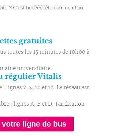
invite ? C'est bëeêêêêête comme chou
ttes gratuites
bus toutes les 15 minutes de 10h00 à
omaine universitaire.
 régulier Vitalis
 lignes 2, 3, 10 et 16. Le réseau est
e : lignes A, B et D. Tarification
 votre ligne de bus